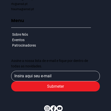
n
c
rtc@ansd.pt
a
r
trauma@ansd.pt
c
e
r
a
m
Menu
e
n
P
g
o
t
u
r
t
o
Sobre Nós
Eventos
Patrocinadores
Assine a nossa lista de e-mail e fique por dentro de
todas as novidades.
Submeter