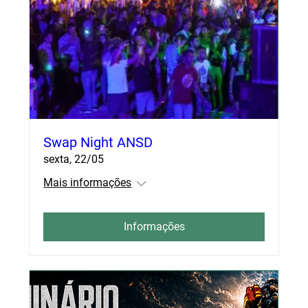
n
P
g
o
t
u
r
t
o
Swap Night ANSD
sexta, 22/05
Mais informações
Informações