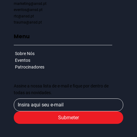
marketing@ansd.pt
eventos@ansd.pt
n
c
rtc@ansd.pt
a
r
trauma@ansd.pt
c
e
r
a
m
Menu
e
n
P
g
o
t
u
r
t
o
Sobre Nós
Eventos
Patrocinadores
Assine a nossa lista de e-mail e fique por dentro de
todas as novidades.
Submeter